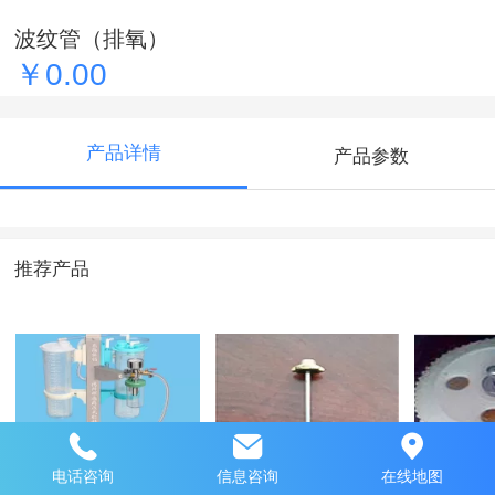
波纹管（排氧）
￥0.00
产品详情
产品参数
推荐产品
电话咨询
信息咨询
在线地图
高压氧舱负压吸引
阀针
呼吸调