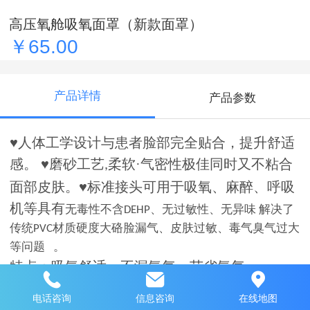
高压氧舱吸氧面罩（新款面罩）
￥65.00
产品详情
产品参数
♥人体工学设计与患者脸部完全贴合，提升舒适
感。 ♥磨砂工艺
柔软·气密性极佳同时又不粘合
,
面部皮肤。♥标准接头可用于吸氧、麻醉、呼吸
机等具有
无毒性不含
、无过敏性、无异味 解决了
DEHP
传统
材质硬度大硌脸漏气、皮肤过敏、毒气臭气过大
PVC
等问题 。
特点：吸氧舒适、不漏氧气、节省氧气
电话咨询
信息咨询
在线地图