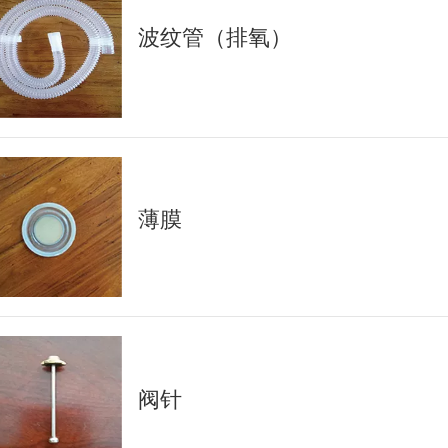
波纹管（排氧）
薄膜
阀针