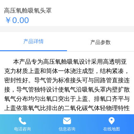
高压氧舱吸氧头罩
￥0.00
产品详情
产品参数
本产品专为高压氧舱吸氧设计采用高透明亚
克力材质上盖和筒体一体浇注成型，结构紧凑，
密封性好。导气管为标准接头可与回路管直接连
接，导气管独特设计使氧气沿吸氧头罩内壁扩散
氧气分布均匀出氧口突出于上盖、排氧口齐平与
上盖依靠氧气比排出的二氧化碳气体轻物理特性
呼出气体与进入氧气有效隔离避免气体混合，独
有流量直观显示避免无效吸氧。本头罩有直径
电话咨询
信息咨询
在线地图